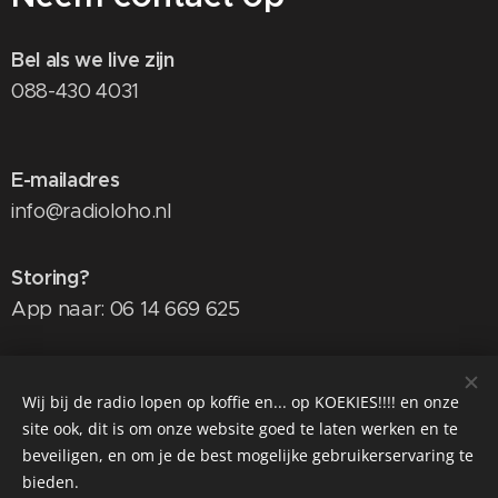
Bel als we live zijn
088-430 4031
E-mailadres
info@radioloho.nl
Storing?
App naar: 06 14 669 625
Word vrijwilliger:
werkenbijdetwentsezorgcentra.nl
Wij bij de radio lopen op koffie en... op KOEKIES!!!! en onze
site ook, dit is om onze website goed te laten werken en te
beveiligen, en om je de best mogelijke gebruikerservaring te
bieden.
Radio LoHo is onderdeel van: