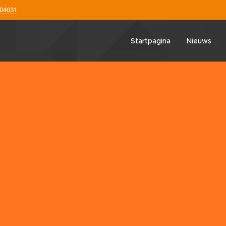
304031
Startpagina
Nieuws