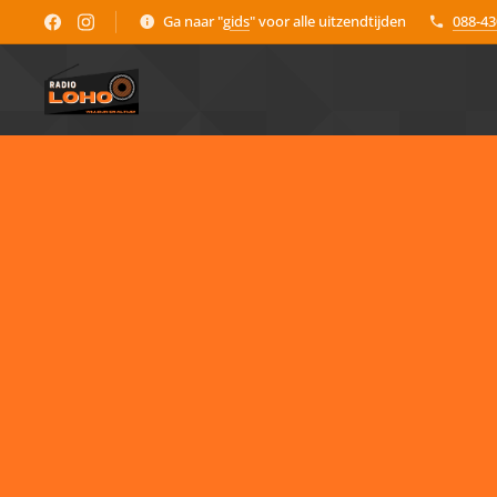
Ga naar "
gids
" voor alle uitzendtijden
088-4